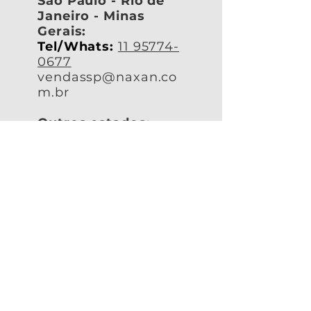
São Paulo - Rio de
Janeiro - Minas
Gerais:
Tel/Whats:
11 95774-
0677
vendassp@naxan.co
m.br
Outros estados:
Tel/Whats:
11 93078-
4059
vendasbr@naxan.co
m.br